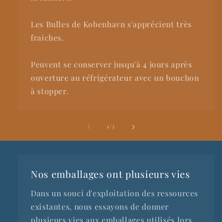
Les Bulles de Kobenhavn s'apprécient très
fraiches.
Peuvent se conserver jusqu'à 4 jours après
ouverture au réfrigérateur avec un bouchon
à stopper.
de
1
/
3
Nos emballages ont plusieurs vies
Dans un souci d'exploitation des ressources
existantes, nous essayons de donner
plusieurs vies aux emballages utilisés lors