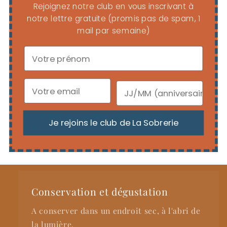
Rejoignez notre club en vous inscrivant à
Découvrez Bee Pollen :
notre lettre gratuite (promis pas de spam, 1
mail par semaine)
Cette variante est infusée avec du pollen d'abeille
soigneusement cultivé et sélectionné auprès d'un
partenaire expert des produits de la ruche, situé
dans le Nord du Danemark.
Une exclusivité et distribuée par La Sobrerie en
Je rejoins le club de La Sobrerie
Suisse.
Conservation et dégustation
A conserver dans un endroit sec, à l'abri de
la lumière.