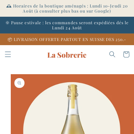
et
🕰️ Horaires de la boutique aménagés : Lundi 10-Jeudi 20
passer
Août (à consulter plus bas ou sur Google)
au
contenu
🌞 Pause estivale : les commandes seront expédiées dés le
Lundi 24 Août
📦 LIVRAISON OFFERTE PARTOUT EN SUISSE DES 250.-
Panier
Passer aux
informations
produits