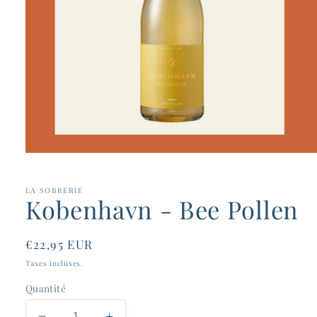
Ouvrir
le
média
1
LA SOBRERIE
Kobenhavn - Bee Pollen
dans
une
fenêtre
modale
Prix
€22,95 EUR
habituel
Taxes incluses.
Quantité