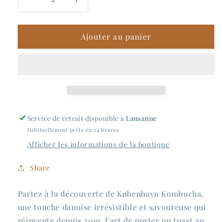
Réduire
Augmenter
la
la
quantité
quantité
Ajouter au panier
de
de
Kobenhavn
Kobenhavn
-
-
Bee
Bee
Pollen
Pollen
Service de retrait disponible à
Lausanne
Habituellement prête en 24 heures
Afficher les informations de la boutique
Share
Partez à la découverte de København Kombucha,
une touche danoise irrésistible et savoureuse qui
réinvente depuis 2019, l'art de porter un toast au