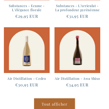
Substances - Ecume -
Substances - L'Arrieulat -
L'élégance florale
La profondeur pyrénéenne
Prix
€29,95 EUR
Prix
€31,95 EUR
habituel
habituel
Air Distillation - Cedro
Air Distillation - Awa Shiso
Prix
€30,95 EUR
Prix
€34,95 EUR
habituel
habituel
Tout afficher