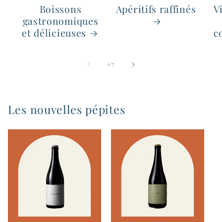
Boissons
Apéritifs raffinés
V
gastronomiques
et délicieuses
c
de
1
/
7
Les nouvelles pépites