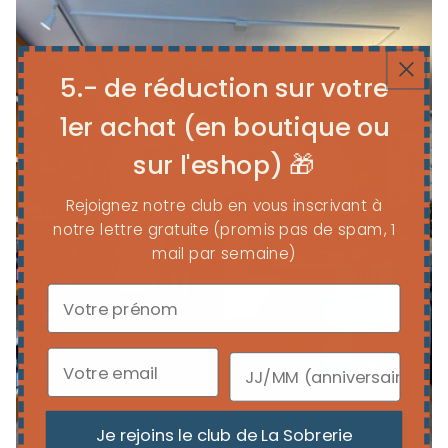
5.- de réduction sur votre
1er achat (en boutique ou
sur l'eshop) 🎁
Rejoignez notre club en vous inscrivant à
notre lettre gratuite (promis pas de spam, 1
mail par semaine)
Je rejoins le club de La Sobrerie