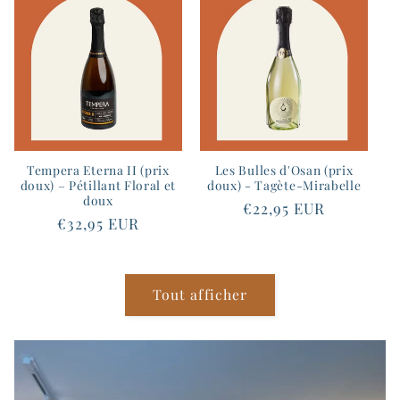
Tempera Eterna II (prix
Les Bulles d'Osan (prix
doux) – Pétillant Floral et
doux) - Tagète-Mirabelle
doux
Prix
€22,95 EUR
Prix
€32,95 EUR
habituel
habituel
Tout afficher