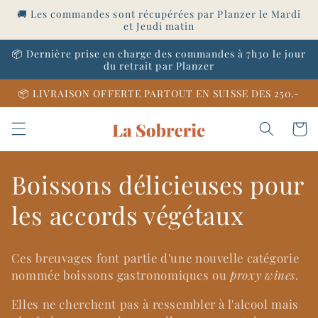
et
🚚 Les commandes sont récupérées par Planzer le Mardi
passer
et Jeudi matin
au
contenu
📦 Dernière prise en charge des commandes à 7h30 le jour
du retrait par Planzer
📦 LIVRAISON OFFERTE PARTOUT EN SUISSE DES 250.-
Panier
C
Boissons délicieuses pour
o
les accords végétaux
l
Ces breuvages font partie d'une nouvelle catégorie
l
nommée boissons gastronomiques ou
proxy wines
.
e
Elles ne cherchent pas à ressembler à l'alcool mais