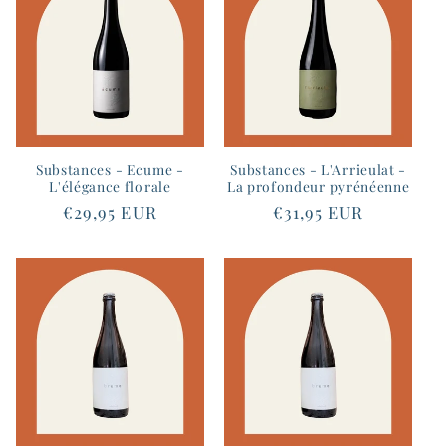
Substances - Ecume -
Substances - L'Arrieulat -
L'élégance florale
La profondeur pyrénéenne
Prix
€29,95 EUR
Prix
€31,95 EUR
habituel
habituel