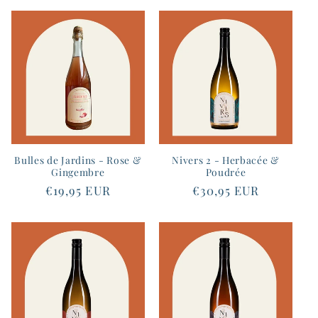
Bulles de Jardins - Rose &
Nivers 2 - Herbacée &
Gingembre
Poudrée
Prix
€19,95 EUR
Prix
€30,95 EUR
habituel
habituel