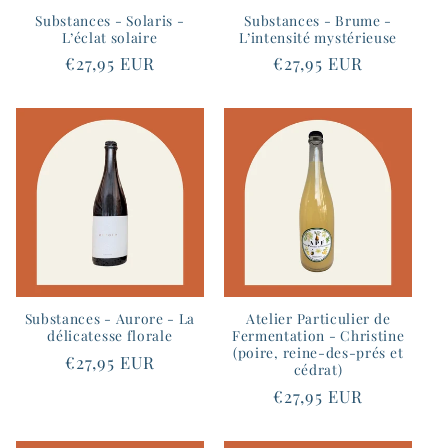
Substances - Solaris -
Substances - Brume -
L’éclat solaire
L’intensité mystérieuse
Prix
€27,95 EUR
Prix
€27,95 EUR
habituel
habituel
Substances - Aurore - La
Atelier Particulier de
délicatesse florale
Fermentation - Christine
(poire, reine-des-prés et
Prix
€27,95 EUR
cédrat)
habituel
Prix
€27,95 EUR
habituel