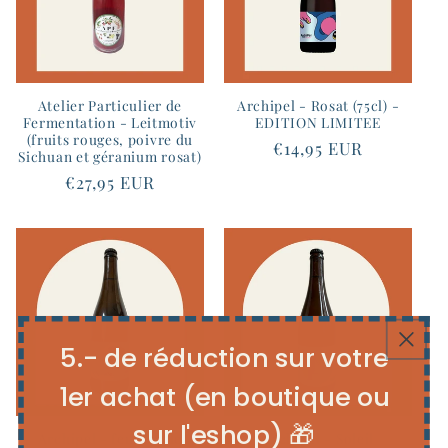
Atelier Particulier de
Archipel - Rosat (75cl) -
Fermentation - Leitmotiv
EDITION LIMITEE
(fruits rouges, poivre du
Prix
€14,95 EUR
Sichuan et géranium rosat)
habituel
Prix
€27,95 EUR
habituel
5.- de réduction sur votre
1er achat (en boutique ou
sur l'eshop) 🎁
Archipel - feuilles de
Archipel - Soleil