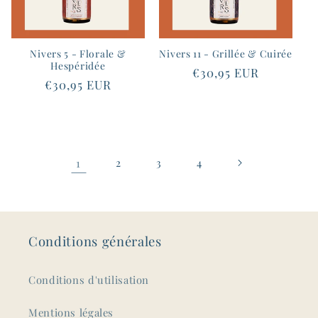
Nivers 5 - Florale &
Nivers 11 - Grillée & Cuirée
Hespéridée
Prix
€30,95 EUR
Prix
€30,95 EUR
habituel
habituel
1
2
3
4
Conditions générales
Conditions d'utilisation
Mentions légales