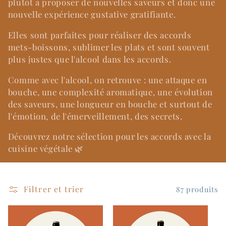
plutôt à proposer de nouvelles saveurs et donc une
c
nouvelle expérience gustative gratifiante.
t
Elles sont parfaites pour réaliser des accords
mets-boissons, sublimer les plats et sont souvent
i
plus justes que l'alcool dans les accords.
o
Comme avec l'alcool, on retrouve : une attaque en
bouche, une complexité aromatique, une évolution
n
des saveurs, une longueur en bouche et surtout de
:
l'émotion, de l'émerveillement, des secrets.
Découvrez notre sélection pour les accords avec la
cuisine végétale 🌿
Filtrer et trier
87 produits