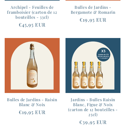
Archipel - Feuilles de
Bulles de Jardins -
framboisier (carton de 12
Bergamote & Romarin
bouteilles - 33cl)
Prix
€19,95 EUR
Prix
€45,95 EUR
habituel
habituel
Bulles de Jardins - Raisin
Jardins - Bulles Raisin
Blanc & Noix
Blanc, Figue & Noix
(carton de 12 bouteilles -
Prix
€19,95 EUR
25cl)
habituel
Prix
€39,95 EUR
habituel