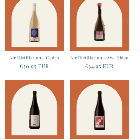
Air Distillation - Cedro
Air Distillation - Awa Shiso
Prix
€30,95 EUR
Prix
€34,95 EUR
habituel
habituel