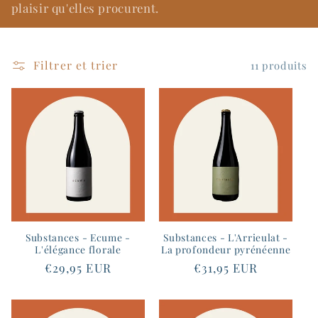
plaisir qu'elles procurent.
c
t
Filtrer et trier
11 produits
i
o
n
:
Substances - Ecume -
Substances - L'Arrieulat -
L'élégance florale
La profondeur pyrénéenne
Prix
€29,95 EUR
Prix
€31,95 EUR
habituel
habituel