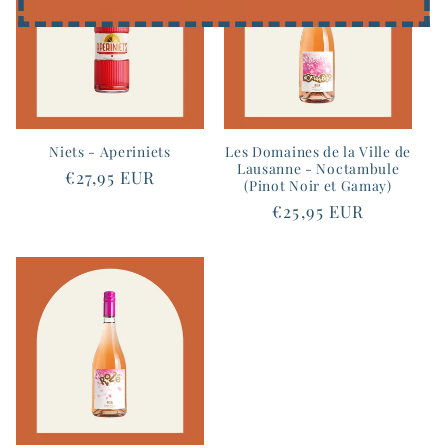
Niets - Aperiniets
Les Domaines de la Ville de
Lausanne - Noctambule
Prix
€27,95 EUR
(Pinot Noir et Gamay)
habituel
Prix
€25,95 EUR
habituel