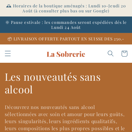
et
🕰️ Horaires de la boutique aménagés : Lundi 10-Jeudi 20
passer
Août (à consulter plus bas ou sur Google)
au
contenu
🌞 Pause estivale : les commandes seront expédiées dés le
Lundi 24 Août
📦 LIVRAISON OFFERTE PARTOUT EN SUISSE DES 250.-
Panier
C
Les nouveautés sans
o
alcool
l
Découvrez nos nouveautés sans alcool
l
sélectionnées avec soin et amour pour leurs goûts,
leurs singularités, leurs ingrédients qualitatifs,
e
leurs compositions les plus propres possibles et le