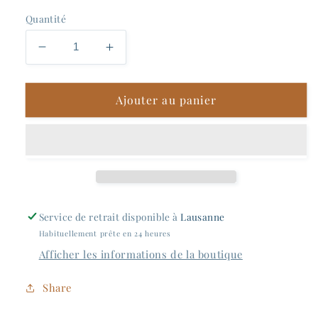
Quantité
Réduire
Augmenter
la
la
quantité
quantité
Ajouter au panier
de
de
Bôtan
Bôtan
Distillery
Distillery
-
-
Exhibit
Exhibit
IV
IV
Service de retrait disponible à
Lausanne
Habituellement prête en 24 heures
Afficher les informations de la boutique
Share