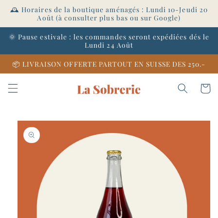
et
🕰️ Horaires de la boutique aménagés : Lundi 10-Jeudi 20
passer
Août (à consulter plus bas ou sur Google)
au
contenu
🌞 Pause estivale : les commandes seront expédiées dés le
Lundi 24 Août
📦 LIVRAISON OFFERTE PARTOUT EN SUISSE DES 250.-
Panier
Passer aux
informations
produits