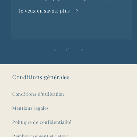
Je veux en savoir plus
de
1
/
3
Conditions générales
Conditions d'utilisation
Mentions légales
Politique de confidentialité
Remboursement et retour