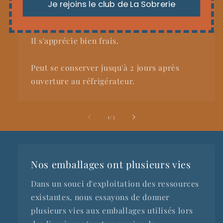
A conserver dans un endroit sec, à l'abri de
Je rejoins le club de La Sobrerie
la lumière.
Il s'apprécie bien frais.
Peut se conserver jusqu'à 2 jours après
ouverture au réfrigérateur.
de
1
/
3
Nos emballages ont plusieurs vies
Dans un souci d'exploitation des ressources
existantes, nous essayons de donner
plusieurs vies aux emballages utilisés lors