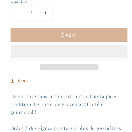
Quantité
Réduire
Augmenter
la
la
quantité
quantité
Épuisé
de
de
Tour
Tour
Campanets
Campanets
-
-
Rosé
Rosé
(Cabernet
(Cabernet
Sauvignon)
Sauvignon)
Share
Ce vin rosé sans-alcool est conçu dans la pure
tradition des rosés de Provence : fruité et
gourmand !
Grâce à des vignes plantées à plus de 300 mètres