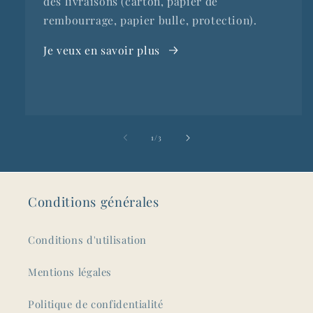
des livraisons (carton, papier de
rembourrage, papier bulle, protection).
Je veux en savoir plus
de
1
/
3
Conditions générales
Conditions d'utilisation
Mentions légales
Politique de confidentialité