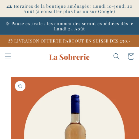
et
🕰️ Horaires de la boutique aménagés : Lundi 10-Jeudi 20
passer
Août (à consulter plus bas ou sur Google)
au
contenu
🌞 Pause estivale : les commandes seront expédiées dés le
Lundi 24 Août
📦 LIVRAISON OFFERTE PARTOUT EN SUISSE DES 250.-
Panier
Passer aux
informations
produits