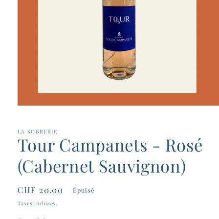
Ouvrir
le
média
1
LA SOBRERIE
Tour Campanets - Rosé
dans
une
fenêtre
(Cabernet Sauvignon)
modale
Prix
CHF 20.00
Épuisé
habituel
Taxes incluses.