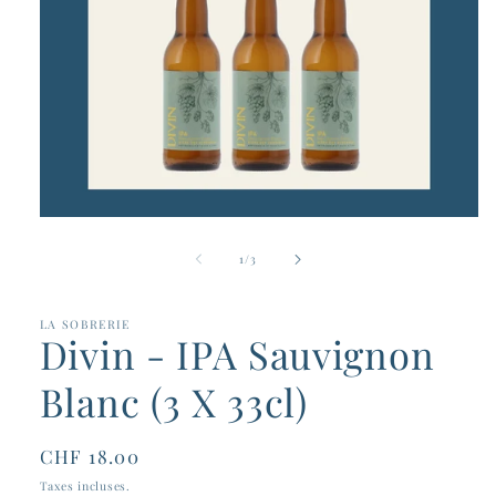
Ouvrir
le
média
de
1
/
3
1
dans
une
fenêtre
LA SOBRERIE
Divin - IPA Sauvignon
modale
Blanc (3 X 33cl)
Prix
CHF 18.00
habituel
Taxes incluses.