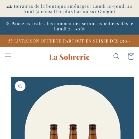
et
🕰️ Horaires de la boutique aménagés : Lundi 10-Jeudi 20
passer
Août (à consulter plus bas ou sur Google)
au
contenu
🌞 Pause estivale : les commandes seront expédiées dés le
Lundi 24 Août
📦 LIVRAISON OFFERTE PARTOUT EN SUISSE DES 250.-
Panier
Passer aux
informations
produits