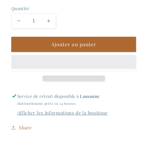
Quantité
Réduire
Augmenter
la
la
quantité
quantité
Ajouter au panier
de
de
Divin
Divin
-
-
IPA
IPA
Sauvignon
Sauvignon
Blanc
Blanc
(3
(3
X
X
Service de retrait disponible à
Lausanne
33cl)
33cl)
Habituellement prête en 24 heures
Afficher les informations de la boutique
Share