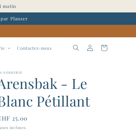
i matin
 par Planzer
Connexion
Panier
rie
Contactez-nous
A SOBRERIE
Arensbak - Le
Blanc Pétillant
Prix
CHF 25.00
habituel
axes incluses.