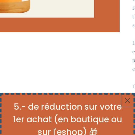
f
t
s
I
e
p
c
I
u
5.- de réduction sur votre
A
1er achat (en boutique ou
d
sur l'eshop) 🎁
v