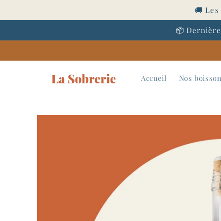
et
🚚 Les
passer
au
contenu
📦 Dernière
Accueil
Nos boisson
Passer aux
informations
produits