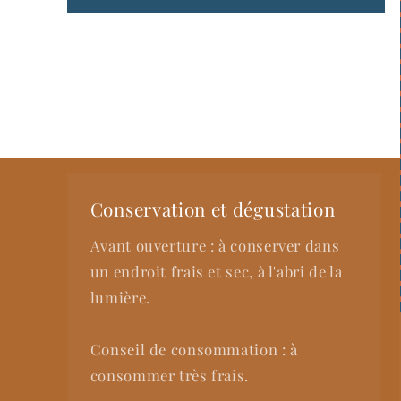
Ouvrir
le
média
2
dans
une
fenêtre
modale
Conservation et dégustation
Avant ouverture : à conserver dans
un endroit frais et sec, à l'abri de la
lumière.
Conseil de consommation : à
consommer très frais.