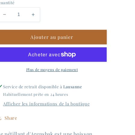
uantité
Réduire
Augmenter
la
la
quantité
quantité
Ajouter au panier
de
de
Arensbak
Arensbak
-
-
Le
Le
Blanc
Blanc
Plus de moyens de paiement
Pétillant
Pétillant
Service de retrait disponible à
Lausanne
Habituellement prête en 24 heures
Afficher les informations de la boutique
Share
e pétillant d'Arensbak est une boisson