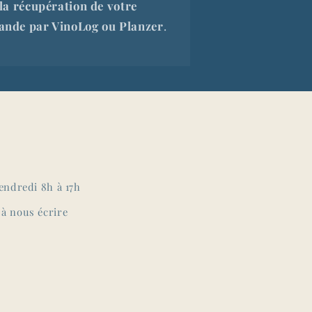
la récupération de votre
nde par VinoLog ou Planzer
.
vendredi 8h à 17h
 à nous écrire