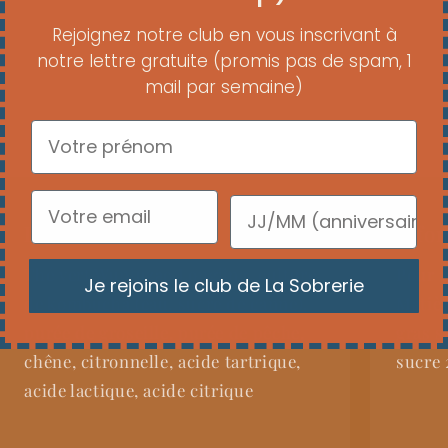
S
Rejoignez notre club en vous inscrivant à
n
notre lettre gratuite (promis pas de spam, 1
mail par semaine)
U
L
Ingrédients
Infor
Thé vert Wuniuzao Longjing, culture
Pour 1
Je rejoins le club de La Sobrerie
de kombucha (eau, sucre de canne),
Matièr
purée de groseille, purée de pêche,
gras s
chêne, citronnelle, acide tartrique,
sucre 
acide lactique, acide citrique