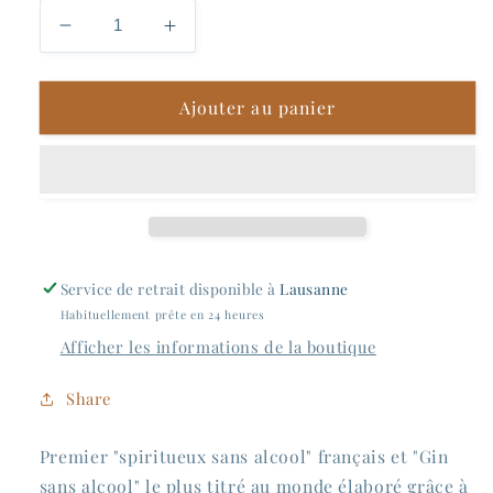
Réduire
Augmenter
la
la
quantité
quantité
Ajouter au panier
de
de
Djin
Djin
Spirit
Spirit
-
-
Passion
Passion
Service de retrait disponible à
Lausanne
Habituellement prête en 24 heures
Afficher les informations de la boutique
Share
Premier "spiritueux sans alcool" français et "Gin
sans alcool" le plus titré au monde élaboré grâce à