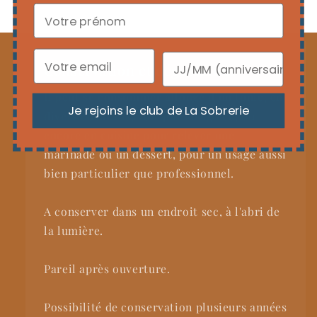
Conservation et dégustation
Il peut se consommer allongé d’un tonic, en
Je rejoins le club de La Sobrerie
divers cocktails, voir pur sur glace, ou
encore en cuisine pour relever une
marinade ou un dessert, pour un usage aussi
bien particulier que professionnel.
A conserver dans un endroit sec, à l'abri de
la lumière.
Pareil après ouverture.
Possibilité de conservation plusieurs années