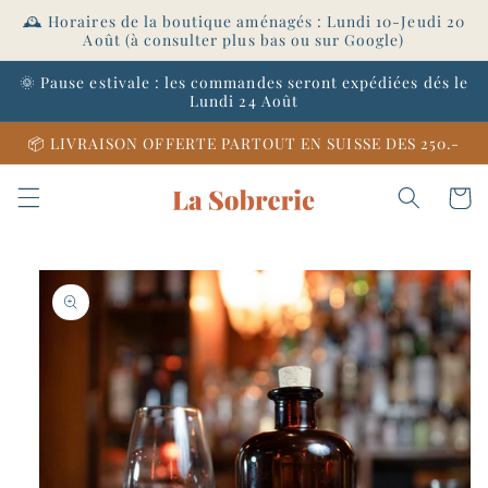
et
🕰️ Horaires de la boutique aménagés : Lundi 10-Jeudi 20
passer
Août (à consulter plus bas ou sur Google)
au
contenu
🌞 Pause estivale : les commandes seront expédiées dés le
Lundi 24 Août
📦 LIVRAISON OFFERTE PARTOUT EN SUISSE DES 250.-
Panier
Passer aux
informations
produits