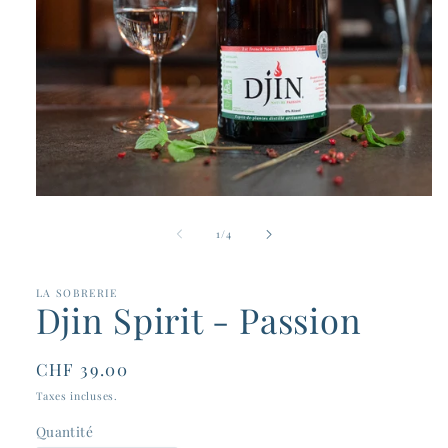
Ouvrir
le
média
de
1
/
4
1
dans
une
fenêtre
LA SOBRERIE
Djin Spirit - Passion
modale
Prix
CHF 39.00
habituel
Taxes incluses.
Quantité